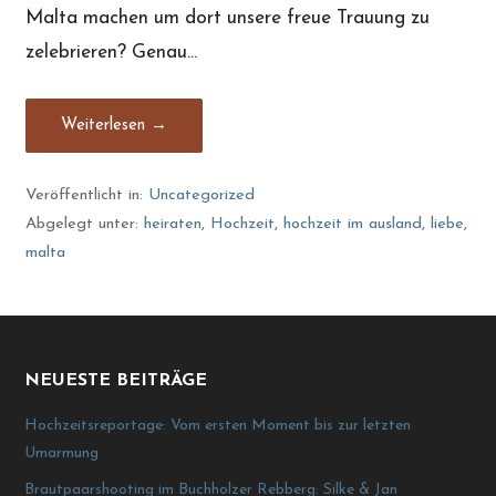
Malta machen um dort unsere freue Trauung zu
zelebrieren? Genau…
Weiterlesen →
Veröffentlicht in:
Uncategorized
Abgelegt unter:
heiraten
,
Hochzeit
,
hochzeit im ausland
,
liebe
,
malta
NEUESTE BEITRÄGE
Hochzeitsreportage: Vom ersten Moment bis zur letzten
Umarmung
Brautpaarshooting im Buchholzer Rebberg: Silke & Jan