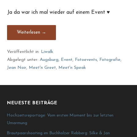
Ja da war ich mal wieder auf einem Event ♥
Weiterlesen →
Veröffentlicht in:
Liwalk
Abgelegt unter:
Augsburg
,
Event
,
Fotoevents
,
Fotografie
,
Jean Noir
,
Meet'n Greet
,
Meet'n Speak
NEUESTE BEITRÄGE
Hochzeitsreportage: Vom ersten Moment bis zur letzten
Umarmung
Brautpaarshooting im Buchholzer Rebberg: Silke & Jan