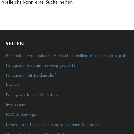
Vielleicht kann eine Suche helfen.
SEITEN
Portfolio – Professionelle Portrait-, Familien- & Businessfotografie
Fotografin rund um Freiburg gesucht?
Fotografin mit Leidenschaft
Kontakt
Fotografie Kurs – Workshop
Impressum
FAQ & Beiträge
Liwalk – das Event für Fotografen/innen & Models