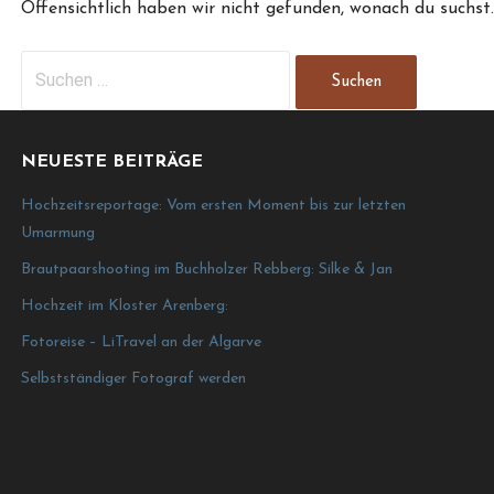
Offensichtlich haben wir nicht gefunden, wonach du suchst. 
Suchen
nach:
NEUESTE BEITRÄGE
Hochzeitsreportage: Vom ersten Moment bis zur letzten
Umarmung
Brautpaarshooting im Buchholzer Rebberg: Silke & Jan
Hochzeit im Kloster Arenberg:
Fotoreise – LiTravel an der Algarve
Selbstständiger Fotograf werden