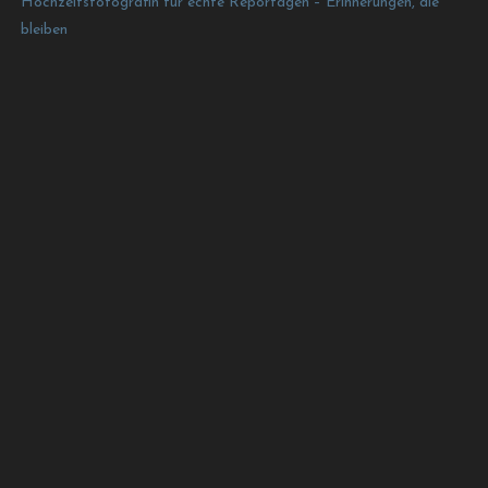
Hochzeitsfotografin für echte Reportagen – Erinnerungen, die
bleiben